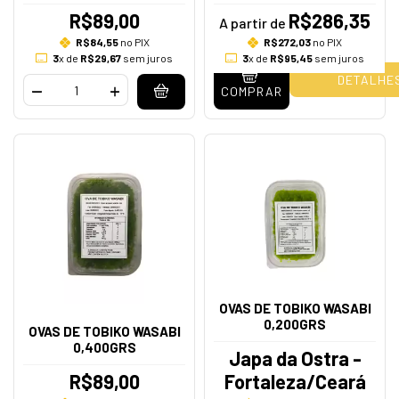
R$89,00
R$286,35
A partir de
R$84,55
no PIX
R$272,03
no PIX
3
x de
R$29,67
sem juros
3
x de
R$95,45
sem juros
DETALHE
COMPRAR
OVAS DE TOBIKO WASABI
0,200GRS
OVAS DE TOBIKO WASABI
0,400GRS
Japa da Ostra -
R$89,00
Fortaleza/Ceará