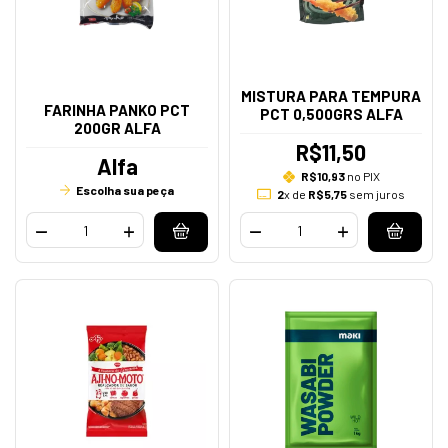
MISTURA PARA TEMPURA
FARINHA PANKO PCT
PCT 0,500GRS ALFA
200GR ALFA
R$11,50
Alfa
R$10,93
no PIX
Escolha sua peça
2
x de
R$5,75
sem juros