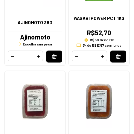
WASABI POWER PCT 1KG
AJINOMOTO 38G
R$52,70
Ajinomoto
R$50,07
no PIX
Escolha sua peça
3
x de
R$17,57
sem juros