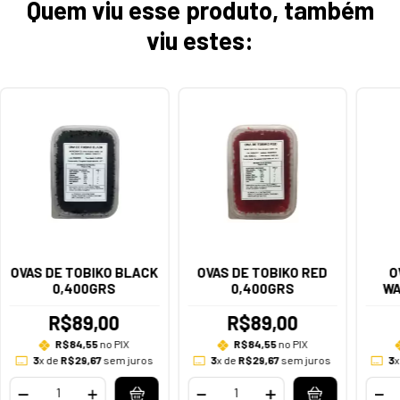
Quem viu esse produto, também
viu estes:
OVAS DE TOBIKO BLACK
OVAS DE TOBIKO RED
O
0,400GRS
0,400GRS
WA
R$89,00
R$89,00
R$84,55
no PIX
R$84,55
no PIX
3
x de
R$29,67
sem juros
3
x de
R$29,67
sem juros
3