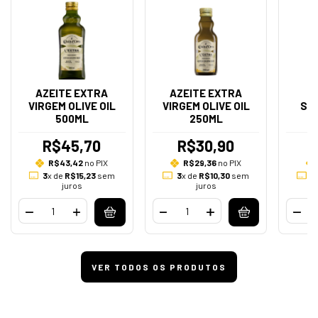
AZEITE EXTRA
AZEITE EXTRA
VIRGEM OLIVE OIL
VIRGEM OLIVE OIL
SA
500ML
250ML
R$45,70
R$30,90
R$43,42
no PIX
R$29,36
no PIX
3
x de
R$15,23
sem
3
x de
R$10,30
sem
3
juros
juros
VER TODOS OS PRODUTOS