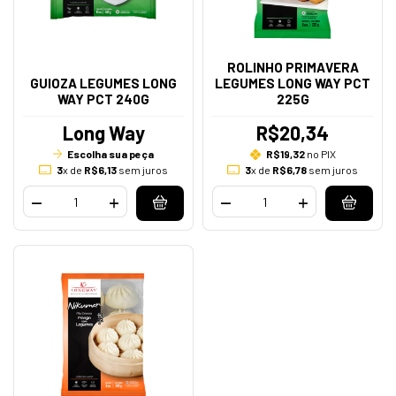
ROLINHO PRIMAVERA
GUIOZA LEGUMES LONG
LEGUMES LONG WAY PCT
WAY PCT 240G
225G
Long Way
R$20,34
Escolha sua peça
R$19,32
no PIX
3
x de
R$6,13
sem juros
3
x de
R$6,78
sem juros