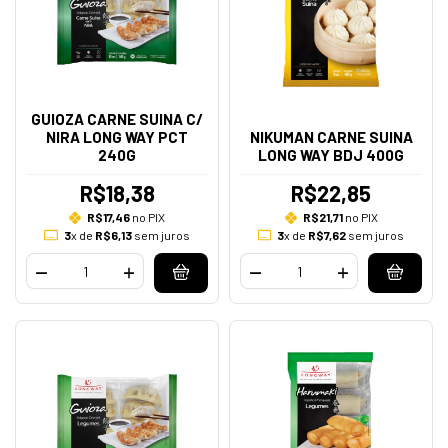
GUIOZA CARNE SUINA C/
NIRA LONG WAY PCT
NIKUMAN CARNE SUINA
240G
LONG WAY BDJ 400G
R$18,38
R$22,85
R$17,46
no PIX
R$21,71
no PIX
3
x de
R$6,13
sem juros
3
x de
R$7,62
sem juros