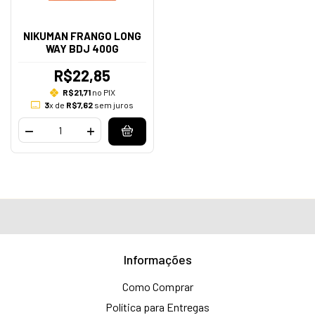
NIKUMAN FRANGO LONG
WAY BDJ 400G
R$22,85
R$21,71
no PIX
3
x de
R$7,62
sem juros
Informações
Como Comprar
Política para Entregas