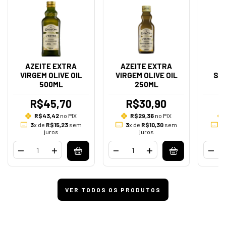
AZEITE EXTRA
AZEITE EXTRA
VIRGEM OLIVE OIL
VIRGEM OLIVE OIL
SA
500ML
250ML
R$45,70
R$30,90
R$43,42
no PIX
R$29,36
no PIX
3
x de
R$15,23
sem
3
x de
R$10,30
sem
3
juros
juros
VER TODOS OS PRODUTOS