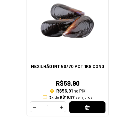
MEXILHÃO INT 50/70 PCT 1KG CONG
R$59,90
R$56,91
no PIX
3
x de
R$19,97
sem juros