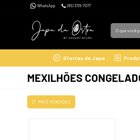
WhatsApp
(85) 3119-7077
Ofertas da Japa
Produ
MEXILHÕES CONGELAD
MAIS VENDIDOS