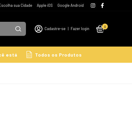
Escolha sua Cidade
Apple iOS
Google Android
0
Cadastre-se
|
Fazer login
cê está
Todos os Produtos