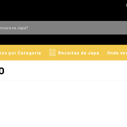
tos por Categoria
Receitas da Japa
Onde vo
O