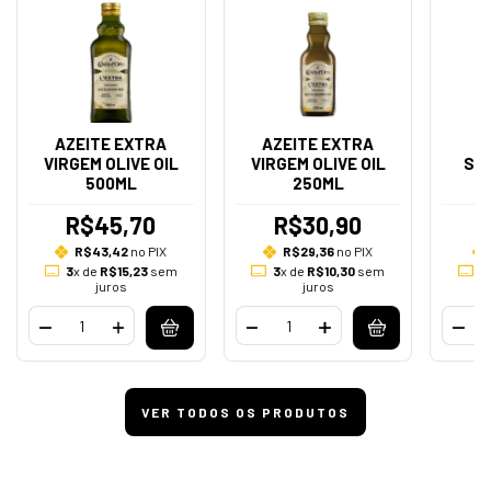
AZEITE EXTRA
AZEITE EXTRA
VIRGEM OLIVE OIL
VIRGEM OLIVE OIL
SA
500ML
250ML
R$45,70
R$30,90
R$43,42
no PIX
R$29,36
no PIX
3
x de
R$15,23
sem
3
x de
R$10,30
sem
3
juros
juros
VER TODOS OS PRODUTOS