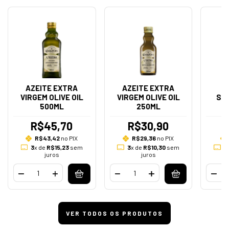
AZEITE EXTRA
AZEITE EXTRA
VIRGEM OLIVE OIL
VIRGEM OLIVE OIL
SA
500ML
250ML
R$45,70
R$30,90
R$43,42
no PIX
R$29,36
no PIX
3
x de
R$15,23
sem
3
x de
R$10,30
sem
3
juros
juros
VER TODOS OS PRODUTOS