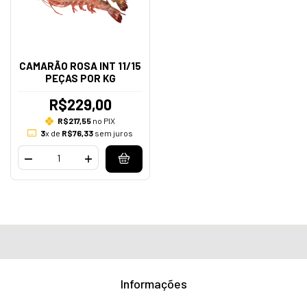
CAMARÃO ROSA INT 11/15
PEÇAS POR KG
R$229,00
R$217,55
no PIX
3
x de
R$76,33
sem juros
Informações