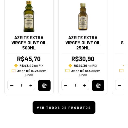
AZEITE EXTRA
AZEITE EXTRA
VIRGEM OLIVE OIL
VIRGEM OLIVE OIL
SA
500ML
250ML
R$45,70
R$30,90
R$43,42
no PIX
R$29,36
no PIX
3
x de
R$15,23
sem
3
x de
R$10,30
sem
3
juros
juros
VER TODOS OS PRODUTOS