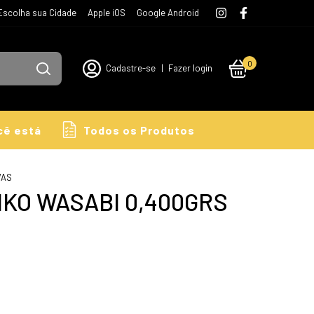
Escolha sua Cidade
Apple iOS
Google Android
0
Cadastre-se
|
Fazer login
cê está
Todos os Produtos
VAS
IKO WASABI 0,400GRS