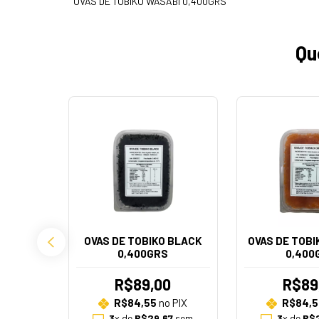
OVAS DE TOBIKO WASABI 0,400GRS
Qu
OVAS DE TOBIKO BLACK
OVAS DE TOB
0,400GRS
0,400
R$89,00
R$89
R$84,55
no PIX
R$84,5
3
x de
R$29,67
sem
3
x de
R$2