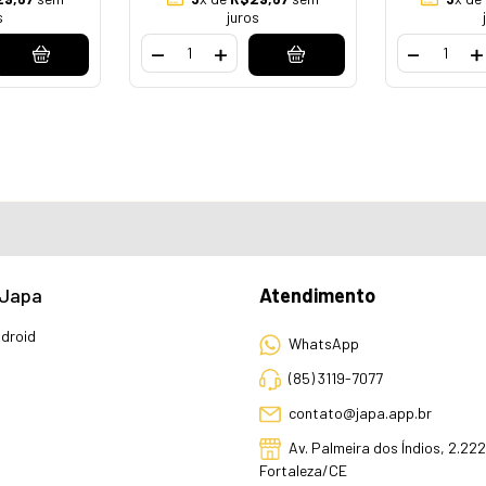
s
juros
 Japa
Atendimento
droid
WhatsApp
(85) 3119-7077
contato@japa.app.br
Av. Palmeira dos Índios, 2.222
Fortaleza/CE