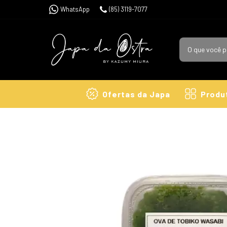
WhatsApp
(85) 3119-7077
Ofertas da Japa
Produ