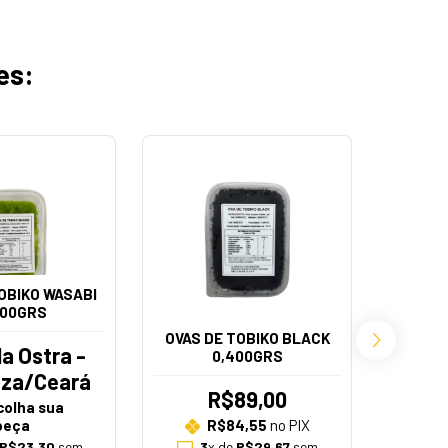
es:
OBIKO WASABI
200GRS
OVAS DE TOBIKO BLACK
OVAS D
a Ostra -
0,400GRS
eza/Ceará
R$89,00
colha sua
peça
R$84,55
no PIX
R$23,30
sem
3
x de
R$29,67
sem
3