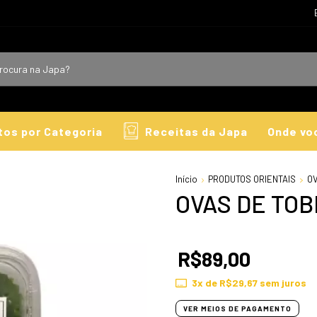
tos por Categoria
Receitas da Japa
Onde vo
Início
PRODUTOS ORIENTAIS
O
OVAS DE TOB
R$89,00
3
x de
R$29,67
sem juros
VER MEIOS DE PAGAMENTO