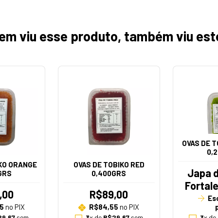
em viu esse produto, também viu est
OVAS DE T
0,
IKO ORANGE
OVAS DE TOBIKO RED
Japa d
GRS
0,400GRS
Fortal
,00
R$89,00
Es
5
no PIX
R$84,55
no PIX
9,67
sem
3
x de
R$29,67
sem
3
x de