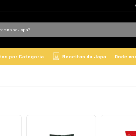
tos por Categoria
Receitas da Japa
Onde vo