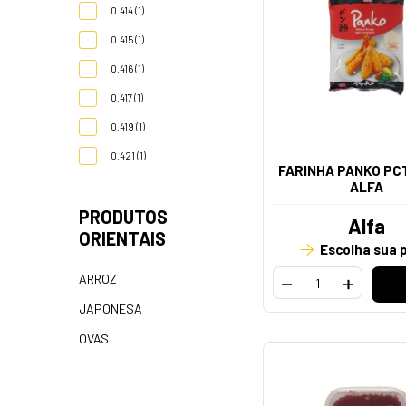
0.414 (1)
0.415 (1)
0.416 (1)
0.417 (1)
0.419 (1)
0.421 (1)
FARINHA PANKO PC
ALFA
PRODUTOS
Alfa
ORIENTAIS
Escolha sua 
ARROZ
JAPONESA
OVAS