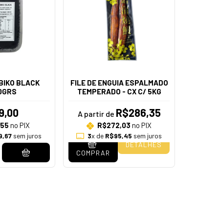
BIKO BLACK
FILE DE ENGUIA ESPALMADO
0GRS
TEMPERADO - CX C/ 5KG
9,00
R$286,35
A partir de
,55
no PIX
R$272,03
no PIX
9,67
sem juros
3
x de
R$95,45
sem juros
DETALHES
COMPRAR