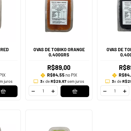
 RED
OVAS DE TOBIKO ORANGE
OVAS DE TO
0,400GRS
0,40
R$89,00
R$8
PIX
R$84,55
no PIX
R$84
m juros
3
x de
R$29,67
sem juros
3
x de
R$2