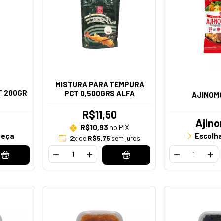
MISTURA PARA TEMPURA
T 200GR
PCT 0,500GRS ALFA
AJINOM
R$11,50
Ajin
R$10,93
no PIX
peça
Escolh
2
x de
R$5,75
sem juros