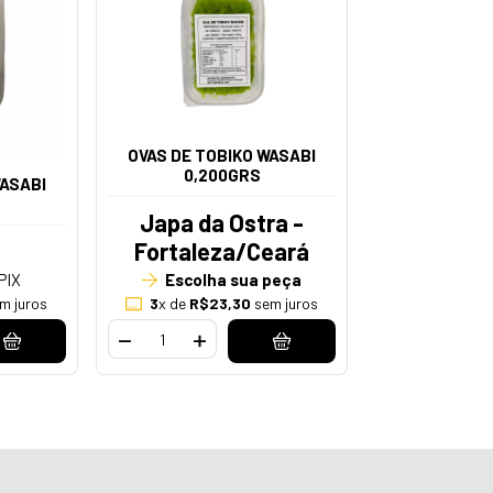
OVAS DE TOBIKO WASABI
0,200GRS
WASABI
Japa da Ostra -
Fortaleza/Ceará
PIX
Escolha sua peça
m juros
3
x de
R$23,30
sem juros