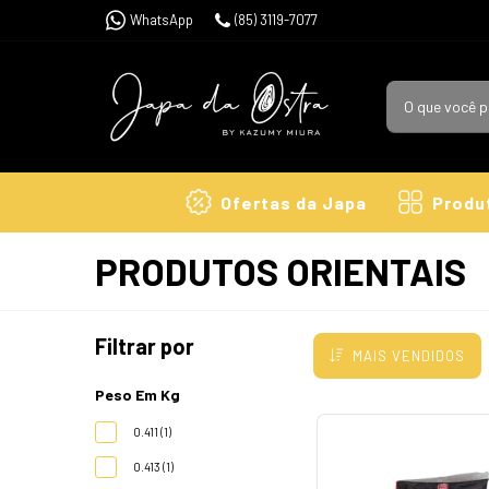
WhatsApp
(85) 3119-7077
Ofertas da Japa
Produ
PRODUTOS ORIENTAIS
Filtrar por
MAIS VENDIDOS
Peso Em Kg
0.411 (1)
0.413 (1)