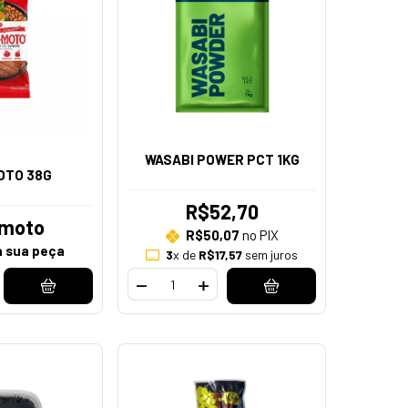
WASABI POWER PCT 1KG
OTO 38G
R$52,70
omoto
R$50,07
no PIX
a sua peça
3
x de
R$17,57
sem juros