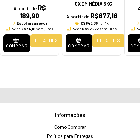
- CX EM MÉDIA 5KG
R$
A partir de
A
189,90
R$677,16
A partir de
Escolha sua peça
R$643,30
no PIX
3
x de
R$34,18
sem juros
3
x de
R$225,72
sem juros
3
DETALHES
DETALHES
COMPRAR
COMPRAR
COM
Informações
Como Comprar
Política para Entregas