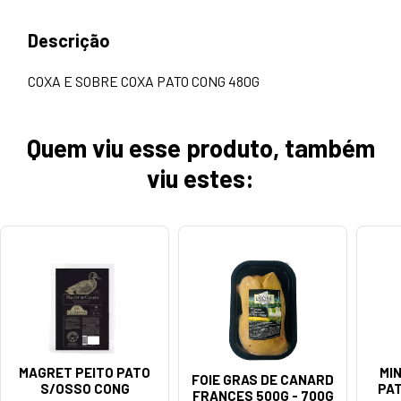
Descrição
COXA E SOBRE COXA PATO CONG 480G
Quem viu esse produto, também
viu estes:
MAGRET PEITO PATO
MI
FOIE GRAS DE CANARD
S/OSSO CONG
PA
FRANCES 500G - 700G