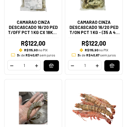
CAMARAO CINZA
CAMARAO CINZA
DESCASCADO 16/20 PED
DESCASCADO 16/20 PED
T/OFF PCT 1 KG CX 18KGS
T/ON PCT 1 KG - (35 A 45
- (35 A 45 PECAS NO KG)
PECAS NO KG)
R$122,00
R$122,00
R$115,90
no PIX
R$115,90
no PIX
3
x de
R$40,67
sem juros
3
x de
R$40,67
sem juros