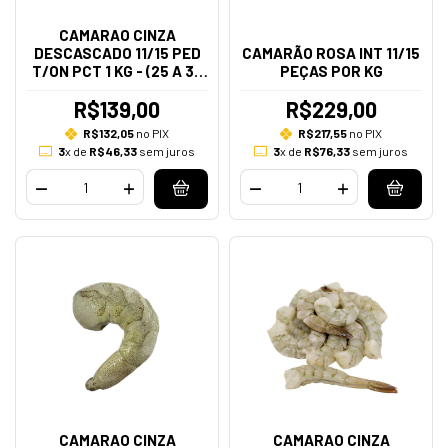
CAMARAO CINZA
DESCASCADO 11/15 PED
CAMARÃO ROSA INT 11/15
T/ON PCT 1 KG - (25 A 35
PEÇAS POR KG
PECAS NO KG)
R$139,00
R$229,00
R$132,05
no PIX
R$217,55
no PIX
3
x de
R$46,33
sem juros
3
x de
R$76,33
sem juros
CAMARAO CINZA
CAMARAO CINZA