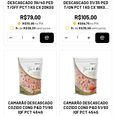
DESCASCADO 36/40 PED
DESCASCADO 31/35 PED
T/OFF PCT 1 KG CX 20KGS
T/ON PCT 1 KG CX 18KGS
RJ
R$79,00
R$105,00
R$75,05
no PIX
R$99,75
no PIX
3
x de
R$26,33
sem juros
3
x de
R$35,00
sem juros
CAMARÃO DESCASCADO
CAMARÃO DESCASCADO
COZIDO CONG P&D 71/90
COZIDO CONG P&D 51/60
IQF PCT 454G
IQF PCT 454G