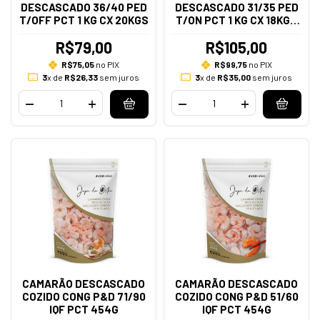
DESCASCADO 36/40 PED
DESCASCADO 31/35 PED
T/OFF PCT 1 KG CX 20KGS
T/ON PCT 1 KG CX 18KGS
RJ
R$79,00
R$105,00
R$75,05
no PIX
R$99,75
no PIX
3
x de
R$26,33
sem juros
3
x de
R$35,00
sem juros
CAMARÃO DESCASCADO
CAMARÃO DESCASCADO
COZIDO CONG P&D 71/90
COZIDO CONG P&D 51/60
IQF PCT 454G
IQF PCT 454G