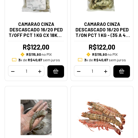
CAMARAO CINZA
CAMARAO CINZA
DESCASCADO 16/20 PED
DESCASCADO 16/20 PED
T/OFF PCT 1 KG CX 18KGS
T/ON PCT 1 KG - (35 A 45
- (35 A 45 PECAS NO KG)
PECAS NO KG)
R$122,00
R$122,00
R$115,90
no PIX
R$115,90
no PIX
3
x de
R$40,67
sem juros
3
x de
R$40,67
sem juros