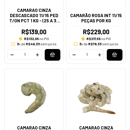
CAMARAO CINZA
DESCASCADO 11/15 PED
CAMARÃO ROSA INT 11/15
T/ON PCT 1 KG - (25 A 35
PEÇAS POR KG
PECAS NO KG)
R$139,00
R$229,00
R$132,05
no PIX
R$217,55
no PIX
3
x de
R$46,33
sem juros
3
x de
R$76,33
sem juros
CAMARAO CINZA
CAMARAO CINZA