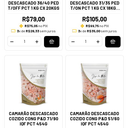
DESCASCADO 36/40 PED
DESCASCADO 31/35 PED
T/OFF PCT 1 KG CX 20KGS
T/ON PCT 1 KG CX 18KGS
RJ
R$79,00
R$105,00
R$75,05
no PIX
R$99,75
no PIX
3
x de
R$26,33
sem juros
3
x de
R$35,00
sem juros
CAMARÃO DESCASCADO
CAMARÃO DESCASCADO
COZIDO CONG P&D 71/90
COZIDO CONG P&D 51/60
IQF PCT 454G
IQF PCT 454G