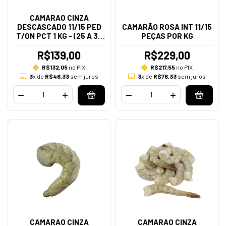
CAMARAO CINZA
DESCASCADO 11/15 PED
CAMARÃO ROSA INT 11/15
T/ON PCT 1 KG - (25 A 35
PEÇAS POR KG
PECAS NO KG)
R$139,00
R$229,00
R$132,05
no PIX
R$217,55
no PIX
3
x de
R$46,33
sem juros
3
x de
R$76,33
sem juros
CAMARAO CINZA
CAMARAO CINZA