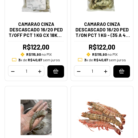
CAMARAO CINZA
CAMARAO CINZA
DESCASCADO 16/20 PED
DESCASCADO 16/20 PED
T/OFF PCT 1 KG CX 18KGS
T/ON PCT 1 KG - (35 A 45
- (35 A 45 PECAS NO KG)
PECAS NO KG)
R$122,00
R$122,00
R$115,90
no PIX
R$115,90
no PIX
3
x de
R$40,67
sem juros
3
x de
R$40,67
sem juros