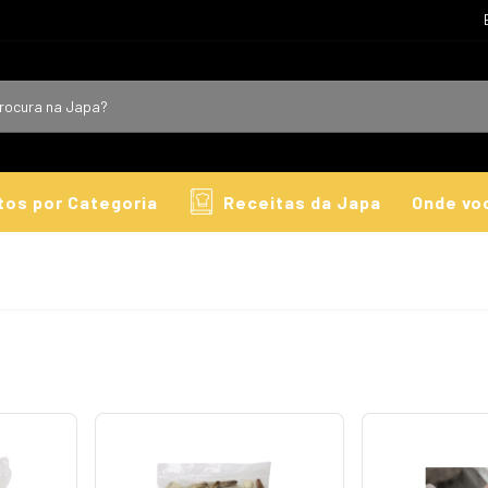
tos por Categoria
Receitas da Japa
Onde vo