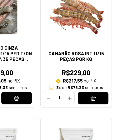
O CINZA
1/15 PED T/ON
CAMARÃO ROSA INT 11/15
 A 35 PECAS NO
PEÇAS POR KG
G)
9,00
R$229,00
,05
no PIX
R$217,55
no PIX
6,33
sem juros
3
x de
R$76,33
sem juros