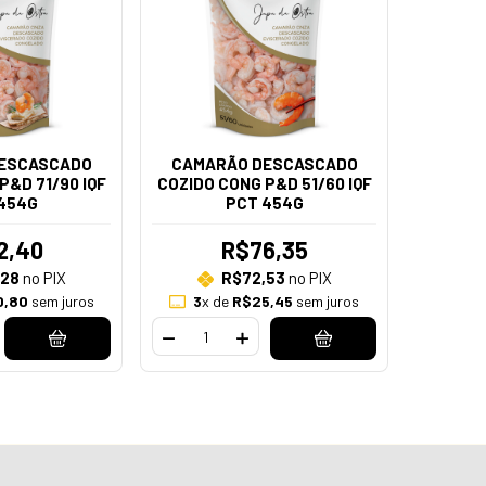
ESCASCADO
CAMARÃO DESCASCADO
P&D 71/90 IQF
COZIDO CONG P&D 51/60 IQF
454G
PCT 454G
2,40
R$76,35
,28
no PIX
R$72,53
no PIX
0,80
sem juros
3
x de
R$25,45
sem juros