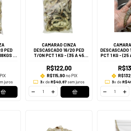
ZA
CAMARAO CINZA
CAMARA
0 PED
DESCASCADO 16/20 PED
DESCASCADO 1
18KGS -
T/ON PCT 1 KG - (35 A 45
PCT 1 KG - (25
O KG)
PECAS NO KG)
K
R$122,00
R$13
PIX
R$115,90
no PIX
R$132
m juros
3
x de
R$40,67
sem juros
3
x de
R$4