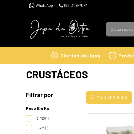
WhatsApp
(85) 3119-7077
Ofertas da Japa
Produ
CRUSTÁCEOS
Filtrar por
MAIS VENDIDOS
Peso Em Kg
0.453 (1)
0.473 (1)