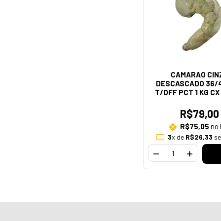
CAMARAO CIN
DESCASCADO 36/
T/OFF PCT 1 KG CX
R$79,00
R$75,05
no 
3
x de
R$26,33
se