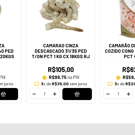
ZA
CAMARAO CINZA
CAMARÃO D
40 PED
DESCASCADO 31/35 PED
COZIDO CONG 
 20KGS
T/ON PCT 1 KG CX 18KGS RJ
PCT 
R$105,00
R$6
PIX
R$99,75
no PIX
R$59
m juros
3
x de
R$35,00
sem juros
3
x de
R$2