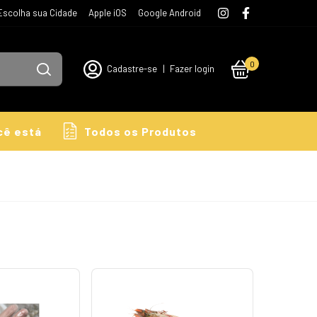
Escolha sua Cidade
Apple iOS
Google Android
0
Cadastre-se
|
Fazer login
cê está
Todos os Produtos