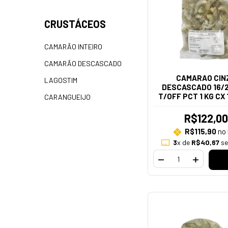
CRUSTÁCEOS
CAMARÃO INTEIRO
CAMARÃO DESCASCADO
CAMARAO CIN
LAGOSTIM
DESCASCADO 16/2
T/OFF PCT 1 KG CX 
CARANGUEIJO
(35 A 45 PECAS N
R$122,00
R$115,90
no 
3
x de
R$40,67
se