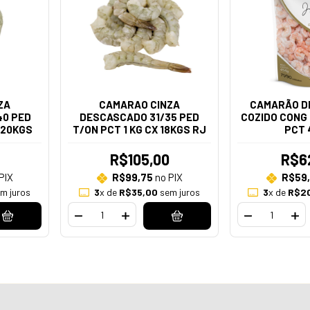
ZA
CAMARAO CINZA
CAMARÃO D
40 PED
DESCASCADO 31/35 PED
COZIDO CONG 
 20KGS
T/ON PCT 1 KG CX 18KGS RJ
PCT 
R$105,00
R$6
PIX
R$99,75
no PIX
R$59
m juros
3
x de
R$35,00
sem juros
3
x de
R$2