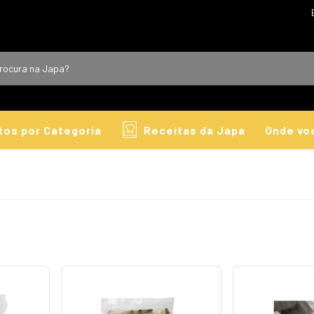
tos por Categoria
Receitas da Japa
Onde vo