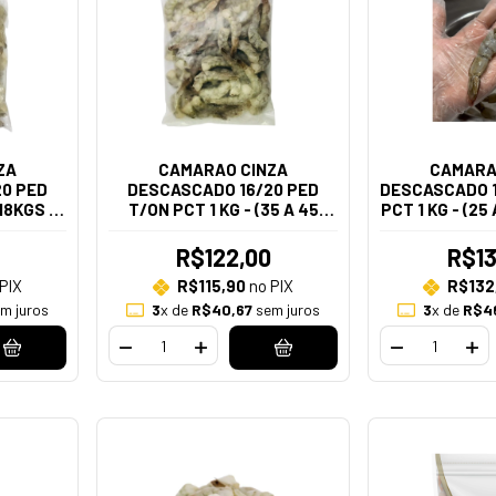
ZA
CAMARAO CINZA
CAMARA
0 PED
DESCASCADO 16/20 PED
DESCASCADO 1
18KGS -
T/ON PCT 1 KG - (35 A 45
PCT 1 KG - (25
O KG)
PECAS NO KG)
K
R$122,00
R$13
PIX
R$115,90
no PIX
R$132
m juros
3
x de
R$40,67
sem juros
3
x de
R$4