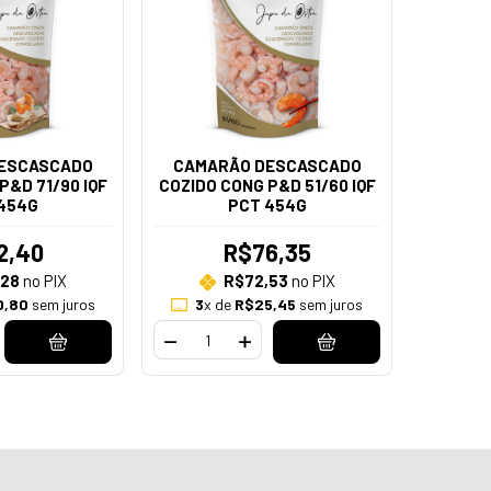
ESCASCADO
CAMARÃO DESCASCADO
P&D 71/90 IQF
COZIDO CONG P&D 51/60 IQF
454G
PCT 454G
2,40
R$76,35
,28
no PIX
R$72,53
no PIX
0,80
sem juros
3
x de
R$25,45
sem juros