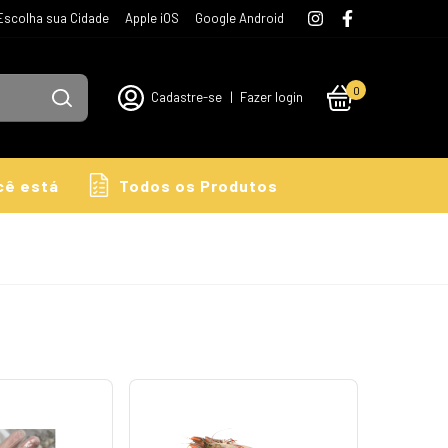
Escolha sua Cidade
Apple iOS
Google Android
0
Cadastre-se
|
Fazer login
cê está
Todos os Produtos