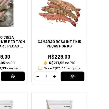
O CINZA
1/15 PED T/ON
CAMARÃO ROSA INT 11/15
 A 35 PECAS NO
PEÇAS POR KG
G)
9,00
R$229,00
,05
no PIX
R$217,55
no PIX
6,33
sem juros
3
x de
R$76,33
sem juros