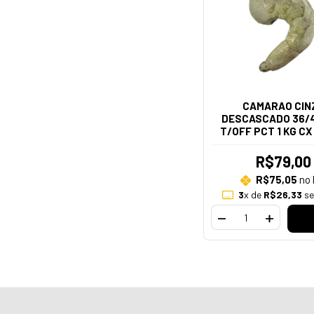
CAMARAO CIN
DESCASCADO 36/
T/OFF PCT 1 KG CX
R$79,00
R$75,05
no 
3
x de
R$26,33
se