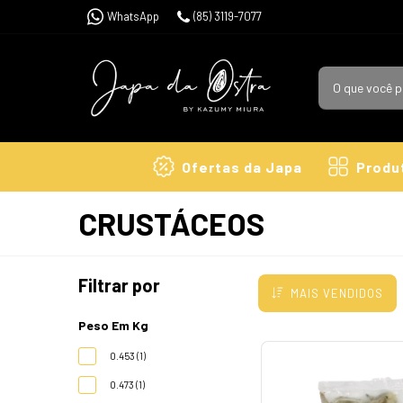
WhatsApp
(85) 3119-7077
Ofertas da Japa
Produ
CRUSTÁCEOS
Filtrar por
MAIS VENDIDOS
Peso Em Kg
0.453 (1)
0.473 (1)