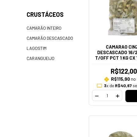
CRUSTÁCEOS
CAMARÃO INTEIRO
CAMARÃO DESCASCADO
CAMARAO CIN
LAGOSTIM
DESCASCADO 16/2
T/OFF PCT 1 KG CX 
CARANGUEIJO
(35 A 45 PECAS N
R$122,00
R$115,90
no 
3
x de
R$40,67
se